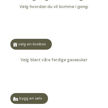
velg en kosibox
velg blant våre ferdige gaveesker
bygg en selv