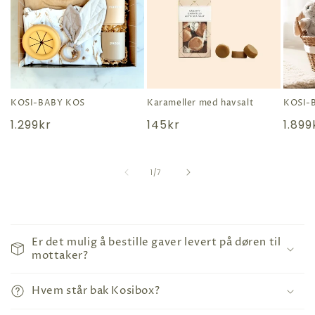
KOSI-BABY KOS
Karameller med havsalt
KOSI-
Vanlig
1.299kr
Vanlig
145kr
Vanli
1.899
pris
pris
pris
av
1
/
7
S
a
Er det mulig å bestille gaver levert på døren til
m
mottaker?
m
e
Hvem står bak Kosibox?
n