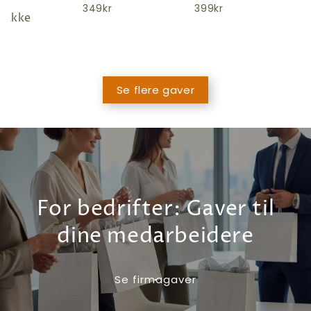
349kr
399kr
pakke
r
Se flere gaver
For bedrifter: Gaver til
dine medarbeidere
Se firmagaver