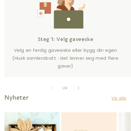
Steg 1: Velg gaveeske
Velg en ferdig gaveeske eller bygg din egen
(Husk samlerabatt : det lønner seg med flere
gaver)
av
1
/
4
Nyheter
Vis alle