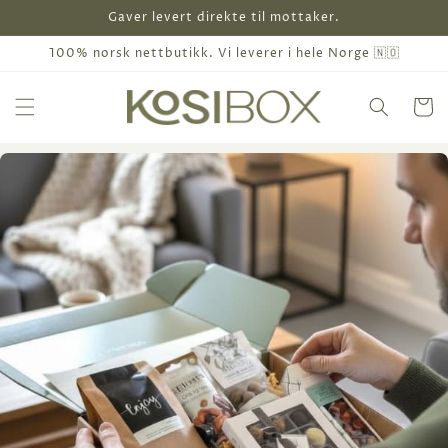
Gå
Gaver levert direkte til mottaker.
videre til
innholdet
100% norsk nettbutikk. Vi leverer i hele Norge 🇳🇴
Handleku