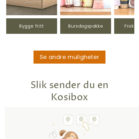
Bygge fritt
Bursdagspakke
Froko
Se andre muligheter
Slik sender du en
Kosibox