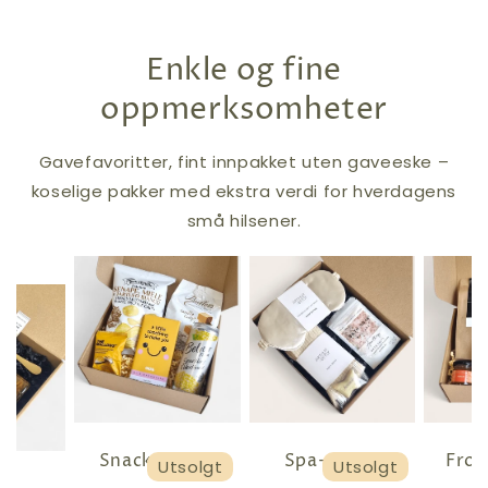
Enkle og fine
oppmerksomheter
Gavefavoritter, fint innpakket uten gaveeske –
koselige pakker med ekstra verdi for hverdagens
små hilsener.
Snackspakke
Spa-pakke
Frok
Utsolgt
Utsolgt