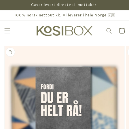
Gå
Gaver levert direkte til mottaker.
videre til
innholdet
100% norsk nettbutikk. Vi leverer i hele Norge 🇳🇴
Handleku
pp til
oduktinformasjon