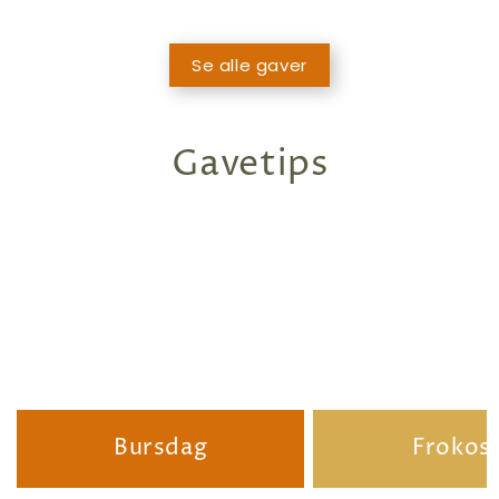
Se alle gaver
Gavetips
Bursdag
Frokos