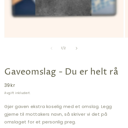
Åpne
Å
medie
m
av
1
2
1
/
2
i
i
modal
m
Gaveomslag - Du er helt rå
Vanlig
39kr
pris
Avgift inkludert.
Gjør gaven ekstra koselig med et omslag. Legg
gjerne til mottakers navn, så skriver vi det på
omslaget for et personlig preg.