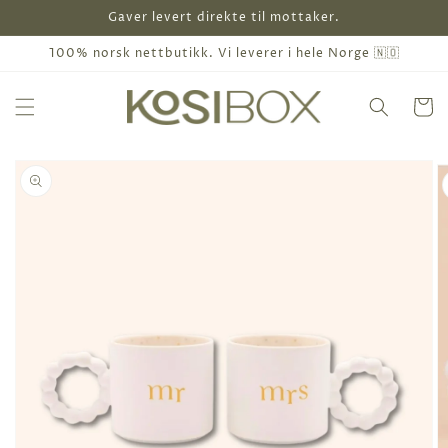
Gå
Gaver levert direkte til mottaker.
videre til
innholdet
100% norsk nettbutikk. Vi leverer i hele Norge 🇳🇴
Handleku
pp til
oduktinformasjon