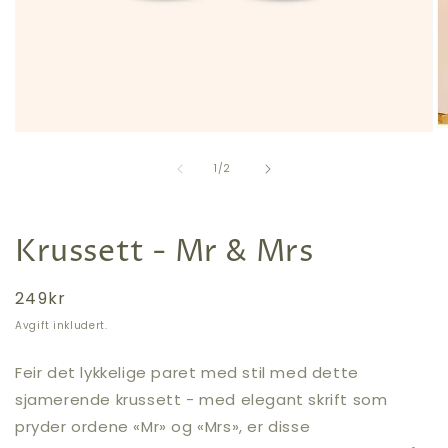
Å
Åpne
m
medie
2
av
1
1
/
2
i
i
m
modal
Krussett - Mr & Mrs
Vanlig
249kr
pris
Avgift inkludert.
Feir det lykkelige paret med stil med dette
sjamerende krussett - med elegant skrift som
pryder ordene «Mr» og «Mrs», er disse