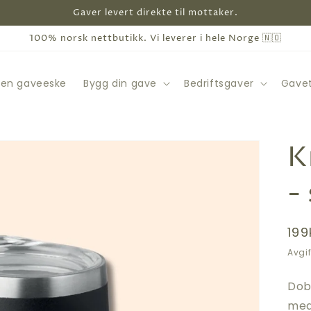
Gaver levert direkte til mottaker.
100% norsk nettbutikk. Vi leverer i hele Norge 🇳🇴
 en gaveeske
Bygg din gave
Bedriftsgaver
Gavet
K
-
Van
199
pri
Avgif
Dobb
med