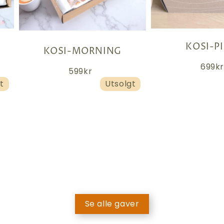
KOSI-P
KOSI-MORNING
699kr
599kr
t
Utsolgt
Se alle gaver