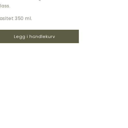
lass.
asitet 350 ml.
Legg i handlekurv