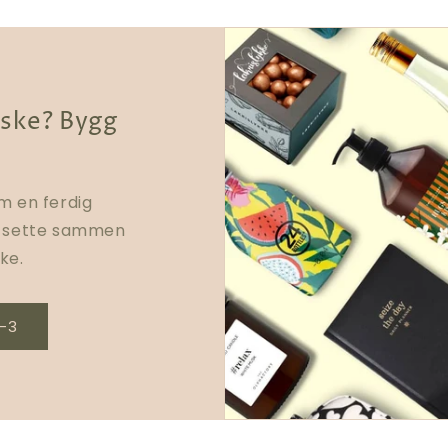
ske? Bygg
m en ferdig
u sette sammen
ke.
2-3