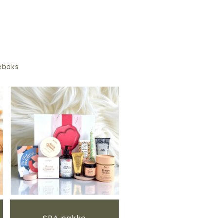
veboks