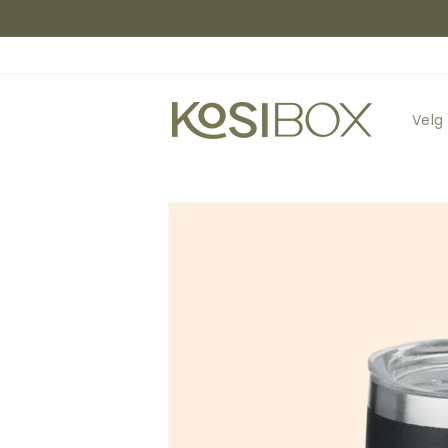
Gå
videre til
innholdet
Velg
Hopp til
produktinformasjon