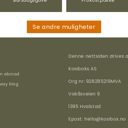
Bursdagsgave
Frokostpakke
Se andre muligheter
Denne nettsiden drives 
Kosiboks AS
om abroad
Org nr: 928285219MVA
rway blog
Vakåsveien 9
1395 Hvalstad
Epost: hello@kosibox.no