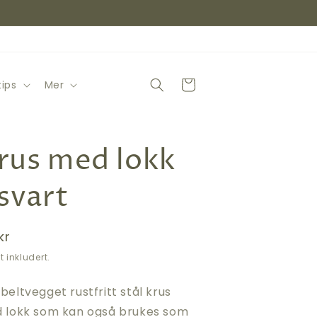
Handlekurv
ips
Mer
rus med lokk
 svart
lig
kr
s
t inkludert.
eltvegget rustfritt stål krus
 lokk som kan også brukes som