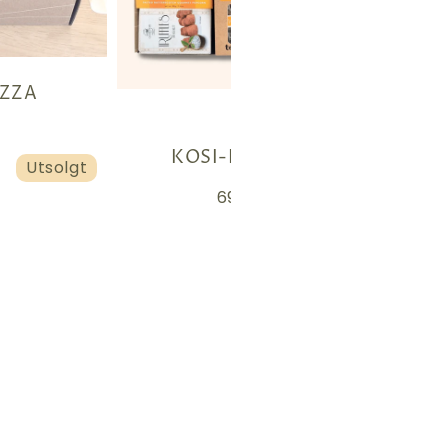
IZZA
KOSI-EVENING
Utsolgt
699kr