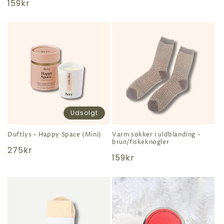
Normal
159kr
pris
pris
Udsolgt
Duftlys - Happy Space (Mini)
Varm sokker i uldblanding -
brun/fiskeknogler
Normal
275kr
Normal
159kr
pris
pris