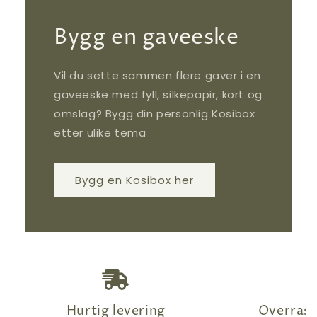
Bygg en gaveeske
Vil du sette sammen flere gaver i en
gaveeske med fyll, silkepapir, kort og
omslag? Bygg din personlig Kosibox
etter ulike tema
Bygg en Kosibox her
Hurtig levering
Overrask