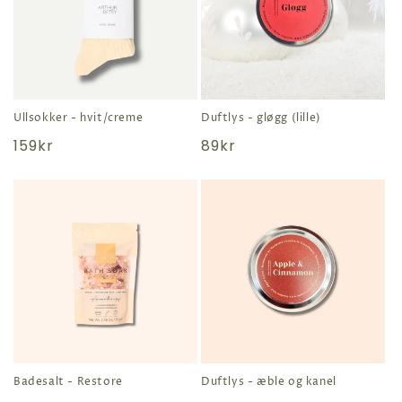
Ullsokker - hvit/creme
Duftlys - gløgg (lille)
Normal
159kr
Normal
89kr
pris
pris
Badesalt - Restore
Duftlys - æble og kanel