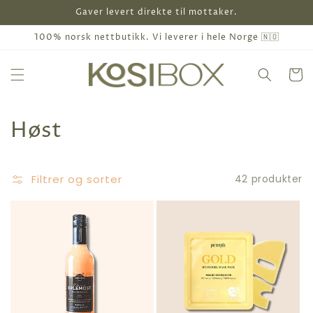
Gå til
Gaver levert direkte til mottaker.
indhold
100% norsk nettbutikk. Vi leverer i hele Norge 🇳🇴
Indkøbsk
K
Høst
o
l
Filtrer og sorter
42 produkter
l
e
k
t