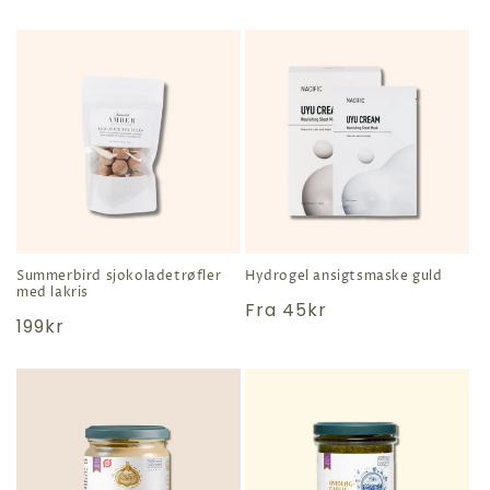
pris
Summerbird sjokoladetrøfler
Hydrogel ansigtsmaske guld
med lakris
Normal
Fra
45kr
Normal
199kr
pris
pris