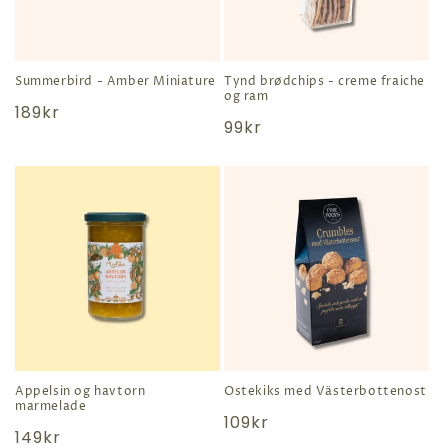
Summerbird - Amber Miniature
Tynd brødchips - creme fraiche
og ram
Normal
189kr
Normal
99kr
pris
pris
Appelsin og havtorn
Ostekiks med Västerbottenost
marmelade
Normal
109kr
Normal
149kr
pris