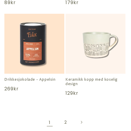
Normal
89kr
Normal
179kr
pris
pris
Drikkesjokolade - Appelsin
Keramikk kopp med koselig
design
Normal
269kr
Normal
129kr
pris
pris
1
2