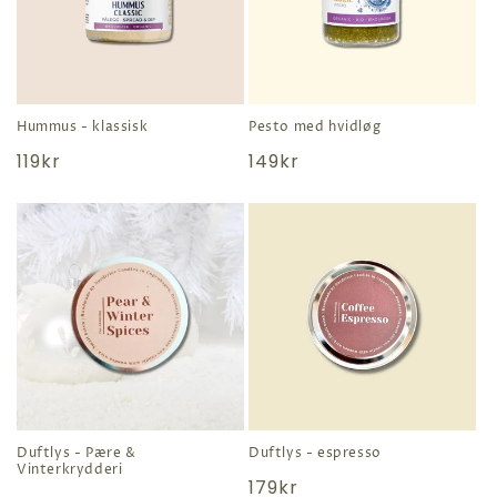
Hummus - klassisk
Pesto med hvidløg
Normal
119kr
Normal
149kr
pris
pris
Duftlys - Pære &
Duftlys - espresso
Vinterkrydderi
Normal
179kr