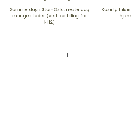
Samme dag i Stor-Oslo, neste dag
Koselig hilsen 
mange steder (ved bestilling før
hjem i
kl.12)