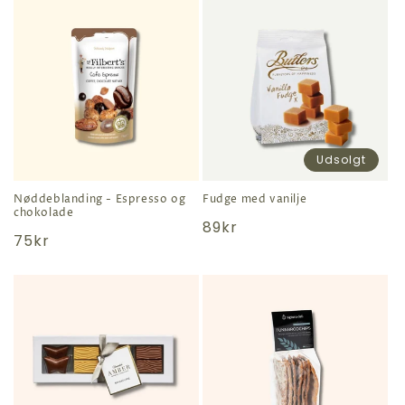
Udsolgt
Nøddeblanding - Espresso og
Fudge med vanilje
chokolade
Normal
89kr
Normal
75kr
pris
pris