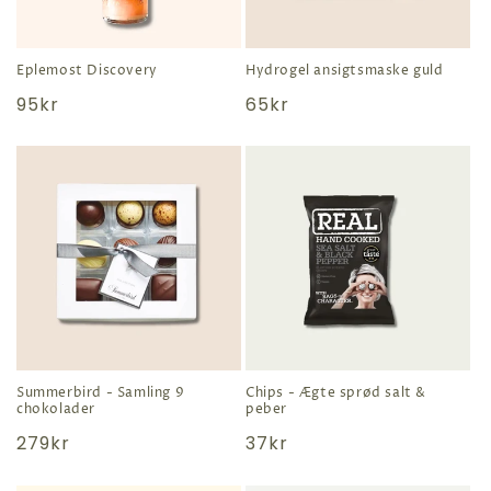
i
o
Eplemost Discovery
Hydrogel ansigtsmaske guld
n
Normal
95kr
Normal
65kr
:
pris
pris
Summerbird - Samling 9
Chips - Ægte sprød salt &
chokolader
peber
Normal
279kr
Normal
37kr
pris
pris