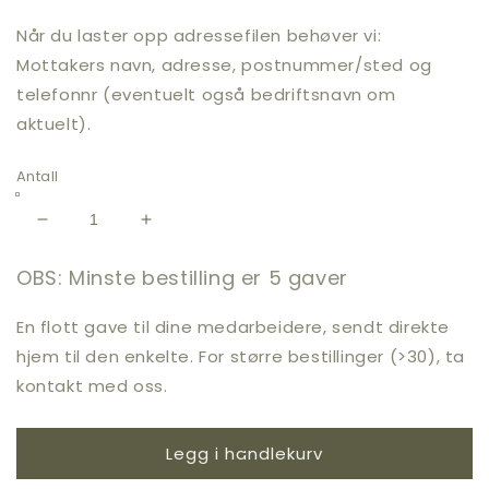
Når du laster opp adressefilen behøver vi:
Mottakers navn, adresse, postnummer/sted og
telefonnr (eventuelt også bedriftsnavn om
aktuelt).
Antall
Senk
Øk
antallet
antallet
for
for
OBS: Minste bestilling er 5 gaver
Gavekurv
Gavekurv
med
med
En flott gave til dine medarbeidere, sendt direkte
sesongsvarer
sesongsvarer
hjem til den enkelte. For større bestillinger (>30), ta
(inkl.
(inkl.
kontakt med oss.
hjemlevering)
hjemlevering)
Legg i handlekurv