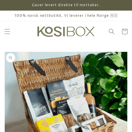
Gå
Gaver levert direkte til mottaker.
videre til
innholdet
100% norsk nettbutikk. Vi leverer i hele Norge 🇳🇴
Handleku
pp til
oduktinformasjon