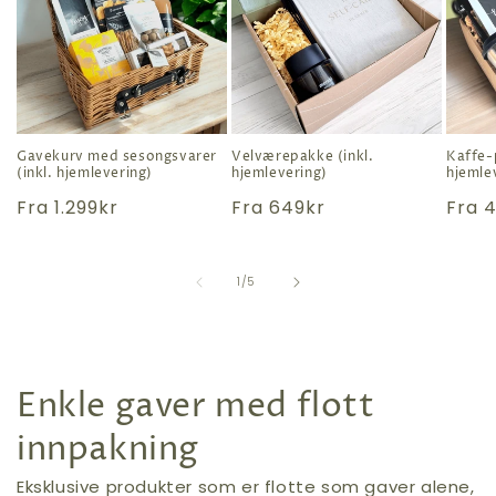
Gavekurv med sesongsvarer
Velværepakke (inkl.
Kaffe-
(inkl. hjemlevering)
hjemlevering)
hjemle
Vanlig
Fra
1.299kr
Vanlig
Fra
649kr
Vanli
Fra
4
pris
pris
pris
av
1
/
5
Enkle gaver med flott
innpakning
Eksklusive produkter som er flotte som gaver alene,