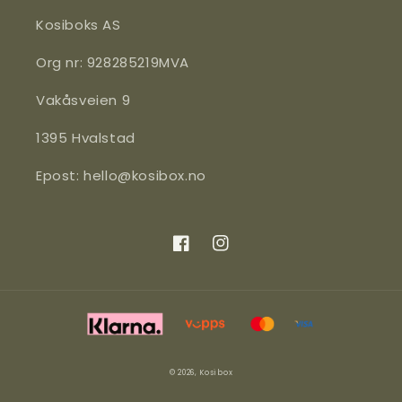
Kosiboks AS
Org nr: 928285219MVA
Vakåsveien 9
1395 Hvalstad
Epost: hello@kosibox.no
Facebook
Instagram
© 2026,
Kosibox