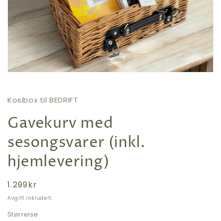
Åpne
medie
1
i
Kosibox til BEDRIFT
modal
Gavekurv med
sesongsvarer (inkl.
hjemlevering)
Vanlig
1.299kr
pris
Avgift inkludert.
Størrelse